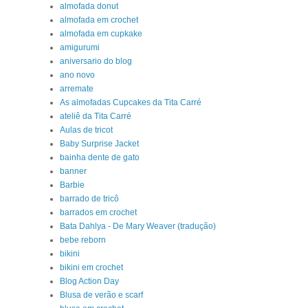
almofada donut
almofada em crochet
almofada em cupkake
amigurumi
aniversario do blog
ano novo
arremate
As almofadas Cupcakes da Tita Carré
ateliê da Tita Carré
Aulas de tricot
Baby Surprise Jacket
bainha dente de gato
banner
Barbie
barrado de tricô
barrados em crochet
Bata Dahlya - De Mary Weaver (tradução)
bebe reborn
bikini
bikini em crochet
Blog Action Day
Blusa de verão e scarf