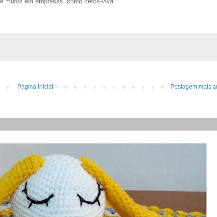
de muros em empresas, como cerca-viva.
Página inicial
Postagem mais a