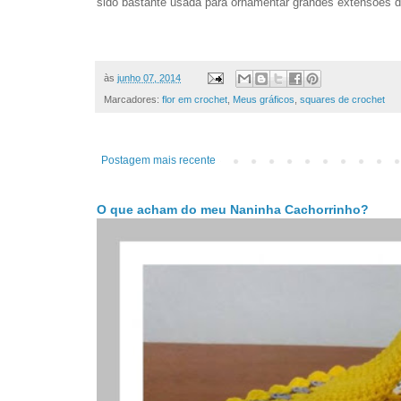
sido bastante usada para ornamentar grandes extensões 
às
junho 07, 2014
Marcadores:
flor em crochet
,
Meus gráficos
,
squares de crochet
Postagem mais recente
O que acham do meu Naninha Cachorrinho?