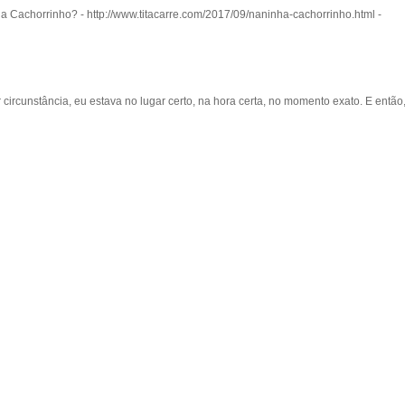
achorrinho? - http://www.titacarre.com/2017/09/naninha-cachorrinho.html -
cunstância, eu estava no lugar certo, na hora certa, no momento exato. E então