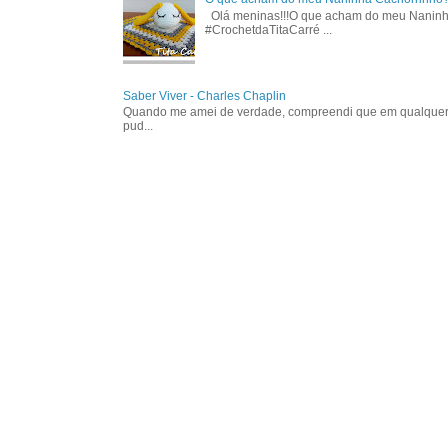
Olá meninas!!!O que acham do meu Naninha C
#CrochetdaTitaCarré ...
Saber Viver - Charles Chaplin
Quando me amei de verdade, compreendi que em qualquer cir
pud...